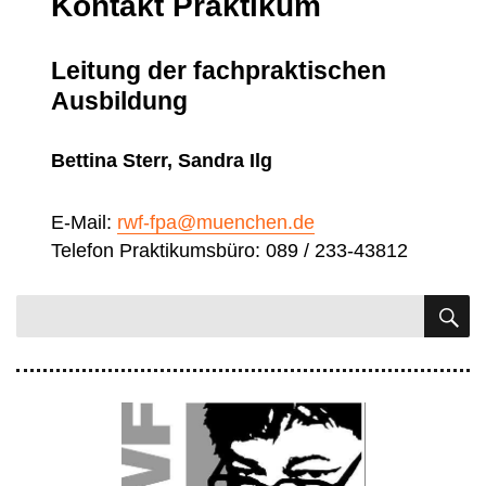
Kontakt Praktikum
Leitung der fachpraktischen
Ausbildung
Bettina Sterr, Sandra Ilg
E-Mail:
rwf-fpa@muenchen.de
Telefon Praktikumsbüro: 089 / 233-43812
S
Suchen
nach: